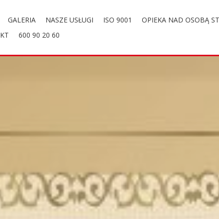
GALERIA
NASZE USŁUGI
ISO 9001
OPIEKA NAD OSOBĄ ST
KT
600 90 20 60